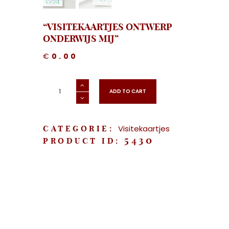
“VISITEKAARTJES ONTWERP
ONDERWIJS MIJ”
€
0.00
"Visitekaartjes
Ontwerp
ADD TO CART
Onderwijs
Mij"
aantal
Visitekaartjes
CATEGORIE:
5430
PRODUCT ID: