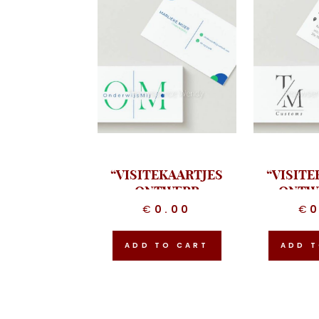
“VISITEKAARTJES
“VISITE
ONTWERP
ONTW
ONDERWIJS MIJ”
CUS
€
0.00
€
ADD TO CART
ADD T