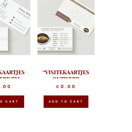
KAARTJES
“VISITEKAARTJES
ERP TM
ONTWERP
TOMS”
WANNAPHA”
0.00
€
0.00
O CART
ADD TO CART