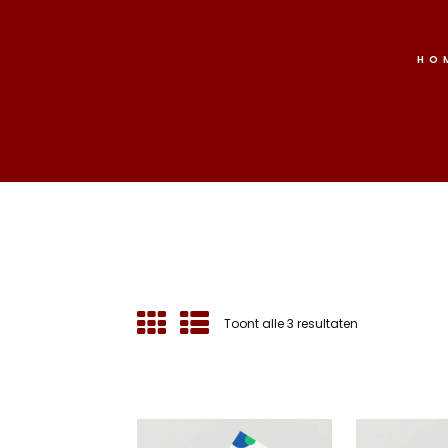
HO
Gesorteerd
Toont alle 3 resultaten
op
nieuwste