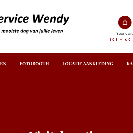
Your cart
(0)
-
€0
EN
FOTOBOOTH
LOCATIE AANKLEDING
KA