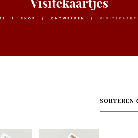
Visitekaartjes
ME
SHOP
ONTWERPEN
VISITEKAART