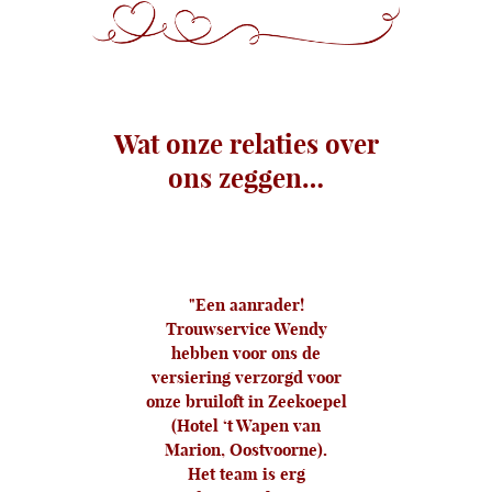
Wat onze relaties over
ons zeggen…
r
Een aanrader!
Wij
wel!
Trouwservice Wendy
Nog
aren
hebben voor ons de
n top.
versiering verzorgd voor
taf
etti
onze bruiloft in Zeekoepel
(Hotel ‘t Wapen van
Roség
Marion, Oostvoorne).
rg
C
Het team is erg