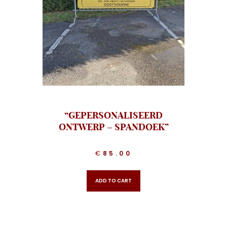
“GEPERSONALISEERD
ONTWERP – SPANDOEK”
€
85.00
ADD TO CART