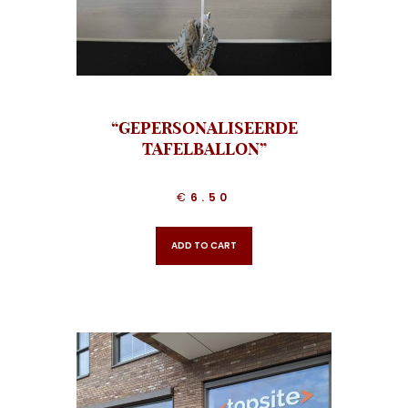
“GEPERSONALISEERDE
TAFELBALLON”
€
6.50
ADD TO CART