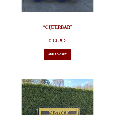
“CIJFERBAR”
€
22.50
ADD TO CART