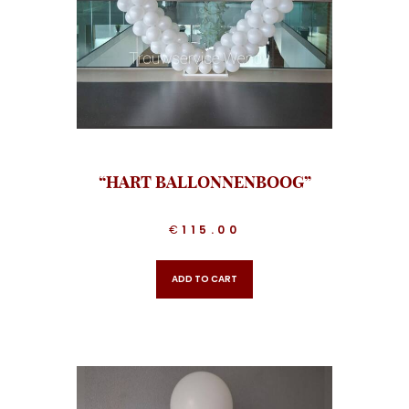
“HART BALLONNENBOOG”
€
115.00
ADD TO CART