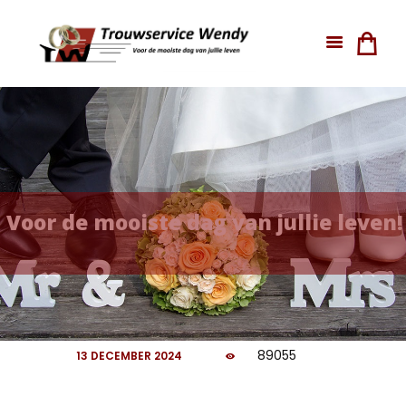
V
o
o
r
d
e
m
o
o
i
s
t
e
d
a
g
v
a
n
j
u
l
l
i
e
l
e
v
e
n
!
89055
13 DECEMBER 2024