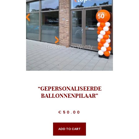
“GEPERSONALISEERDE
BALLONNENPILAAR”
€
50.00
ADD TO CART