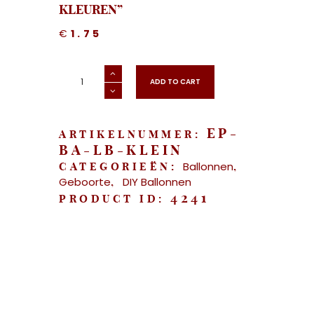
KLEUREN”
€
1.75
"Love
Ballon
ADD TO CART
54cm
-
3
kleuren"
aantal
EP-
ARTIKELNUMMER:
BA-LB-KLEIN
Ballonnen
CATEGORIEËN:
,
Geboorte
DIY Ballonnen
,
4241
PRODUCT ID: