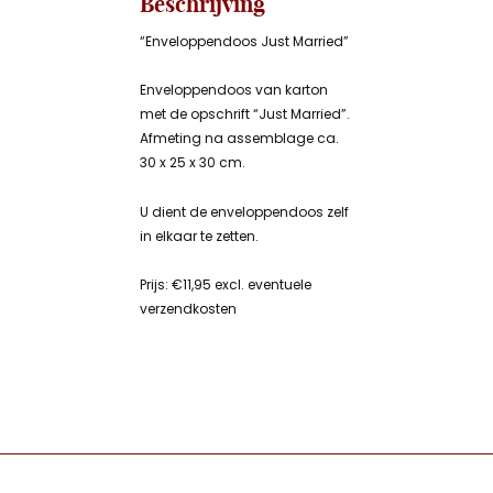
Beschrijving
“Enveloppendoos Just Married”
Enveloppendoos van karton
met de opschrift “Just Married”.
Afmeting na assemblage ca.
30 x 25 x 30 cm.
U dient de enveloppendoos zelf
in elkaar te zetten.
Prijs: €11,95 excl. eventuele
verzendkosten