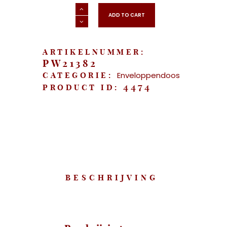
"Enveloppendoos
Just
ADD TO CART
Married"
aantal
ARTIKELNUMMER:
PW21382
Enveloppendoos
CATEGORIE:
4474
PRODUCT ID:
BESCHRIJVING