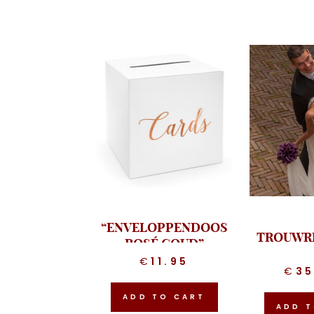
“ENVELOPPENDOOS
TROUWR
ROSÉ GOUD”
€
11.95
€
3
ADD TO CART
ADD T