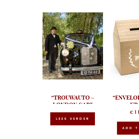
“TROUWAUTO –
“ENVELO
LONDON CAB”
KR
€
1
LEES VERDER
ADD T