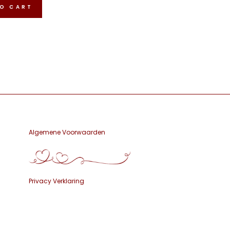
was:
is:
O CART
€17.50.
€9.95.
Algemene Voorwaarden
Privacy Verklaring