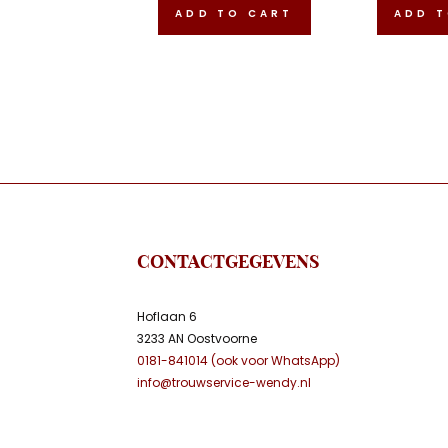
was:
is:
ADD TO CART
ADD T
€17.50.
€9.95.
CONTACTGEGEVENS
Hoflaan 6
3233 AN Oostvoorne
0181-841014 (ook voor WhatsApp)
info@trouwservice-wendy.nl