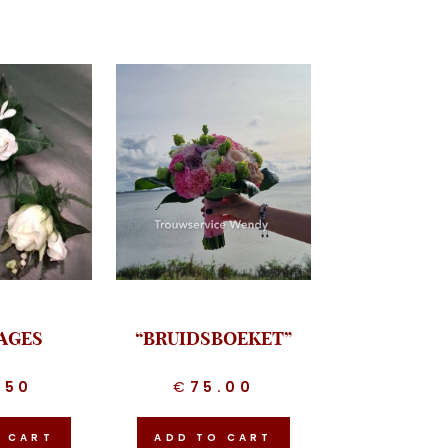
AGES
“BRUIDSBOEKET”
.50
€
75.00
O CART
ADD TO CART