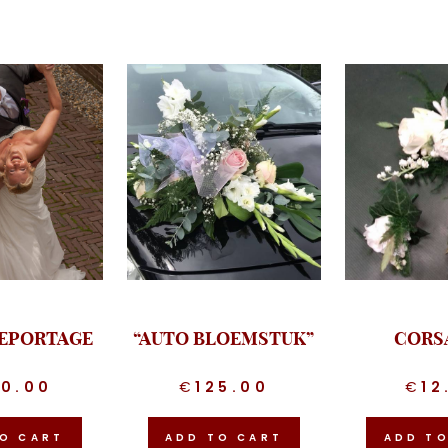
EPORTAGE
“AUTO BLOEMSTUK”
CORS
50.00
€
125.00
€
12
O CART
ADD TO CART
ADD T