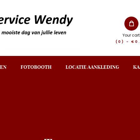
Your cart
(0)
-
€0
EN
FOTOBOOTH
LOCATIE AANKLEDING
KA