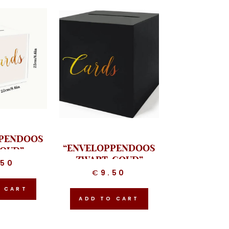
PPENDOOS
“ENVELOPPENDOOS
GOUD”
ZWART-GOUD”
.50
€
9.50
O CART
ADD TO CART