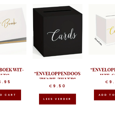
BOEK WIT-
“ENVELO
“ENVELOPPENDOOS
UD”
WIT-
ZWART-ZILVER”
4.95
€
9
€
9.50
O CART
ADD T
LEES VERDER