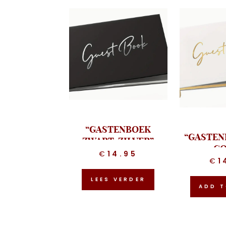
“GASTENBOEK
“GASTEN
ZWART-ZILVER”
GO
€
14.95
€
1
LEES VERDER
ADD T