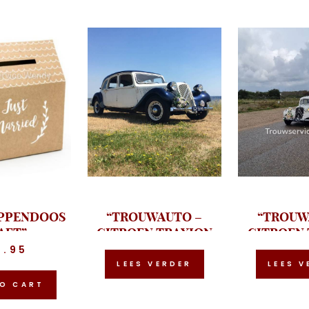
PPENDOOS
“TROUWAUTO –
“TROUW
AFT”
CITROEN TRAXION
CITROEN
AVANT BLAUW-WIT”
AVANT
1.95
LEES VERDER
LEES V
O CART