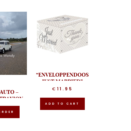
“ENVELOPPENDOOS
JUST MARRIED”
€
11.95
AUTO –
 TRAXION
ADD TO CART
 WIT”
ERDER