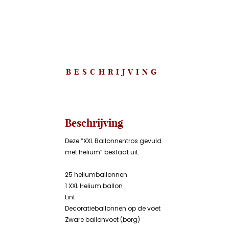
BESCHRIJVING
Beschrijving
Deze “XXL Ballonnentros gevuld
met helium” bestaat uit:
25 heliumballonnen
1 XXL Helium ballon
Lint
Decoratieballonnen op de voet
Zware ballonvoet (borg)