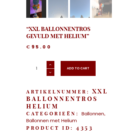
“XXL BALLONNENTROS
GEVULD MET HELIUM”
€
95.00
"XXL
Ballonnentros
ADD TO CART
gevuld
met
helium"
aantal
XXL
ARTIKELNUMMER:
BALLONNENTROS
HELIUM
Ballonnen
CATEGORIEËN:
,
Ballonnen met Helium
4353
PRODUCT ID: