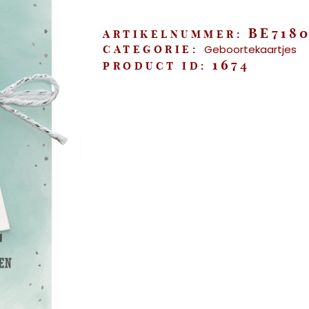
aantal
BE718
ARTIKELNUMMER:
Geboortekaartjes
CATEGORIE:
1674
PRODUCT ID: