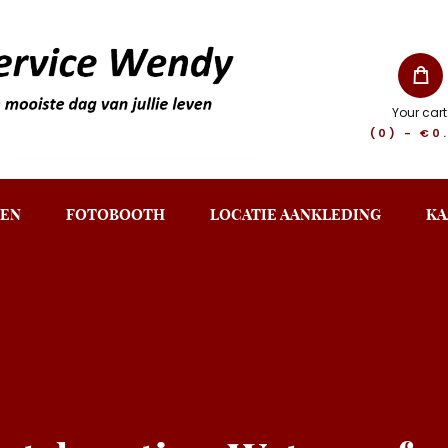
Your cart
(0)
-
€0
EN
FOTOBOOTH
LOCATIE AANKLEDING
KA