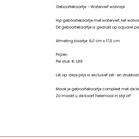
Geboortekaartje – Waterverf walvisje
Hip geboortekaartje met waterverf, lief walvisj
Dit geboortekaartje is gedrukt op aquarel pa
Afmeting kaartje: 9,0 cm x 17,5 cm.
Prijzen:
Per stuk: € 1,89
Let op: deze prijs is exclusief zet- en drukkos
Maak je geboortekaartje compleet met de leuk
Zo maakt u de kaart helemaal in stijl af!