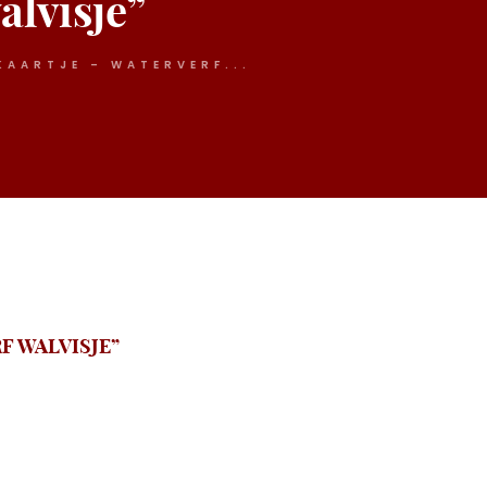
alvisje”
AARTJE – WATERVERF...
F WALVISJE”