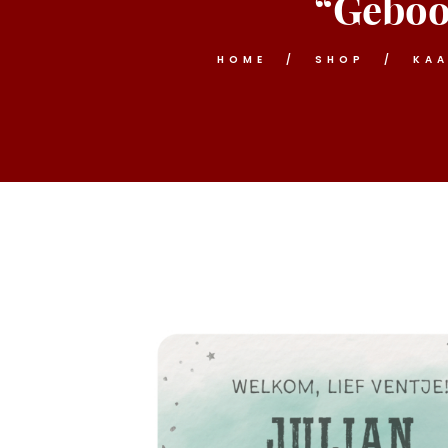
“Geboor
HOME
SHOP
KA