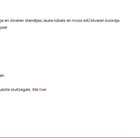
e en zilveren sterretjes, leuke labels en mooi wit/zilveren koordje.
pier
ten.
ste sluitzegels. Klik
hier