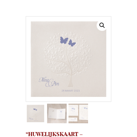
“HUWELIJKSKAART –