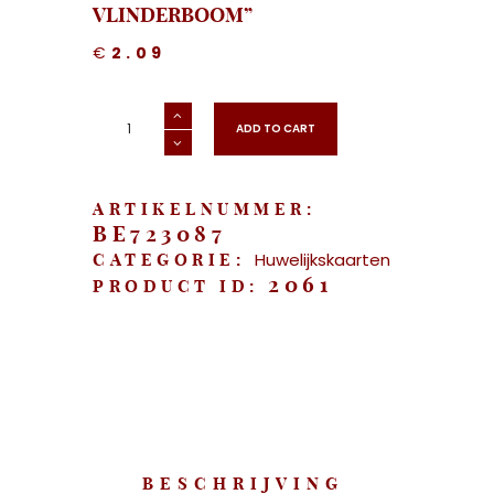
VLINDERBOOM”
€
2.09
"Huwelijkskaart
-
ADD TO CART
Vlinderboom"
aantal
ARTIKELNUMMER:
BE723087
Huwelijkskaarten
CATEGORIE:
2061
PRODUCT ID:
BESCHRIJVING