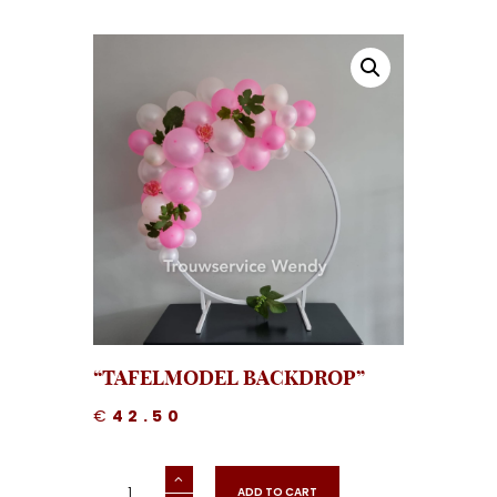
“TAFELMODEL BACKDROP”
€
42.50
"Tafelmodel
Backdrop"
ADD TO CART