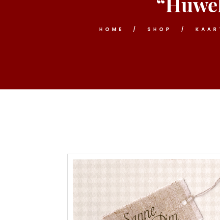
“Huwel
HOME
SHOP
KAAR