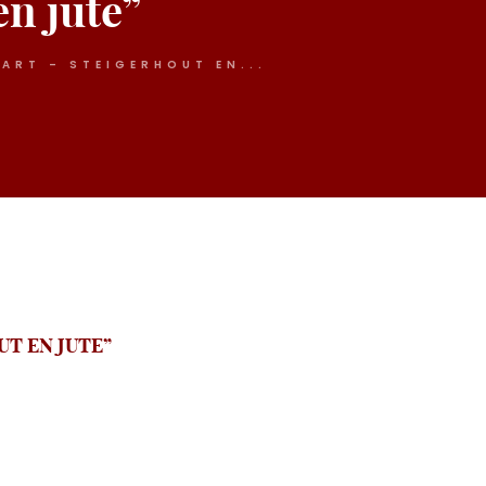
n jute”
ART – STEIGERHOUT EN...
T EN JUTE”