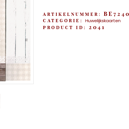
jute"
aantal
BE724
ARTIKELNUMMER:
Huwelijkskaarten
CATEGORIE:
2041
PRODUCT ID: