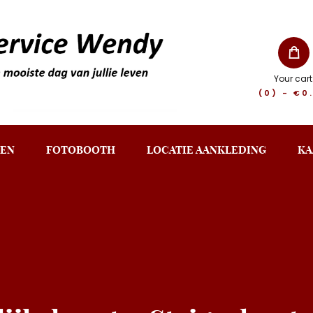
Your cart
(0)
-
€0
EN
FOTOBOOTH
LOCATIE AANKLEDING
KA