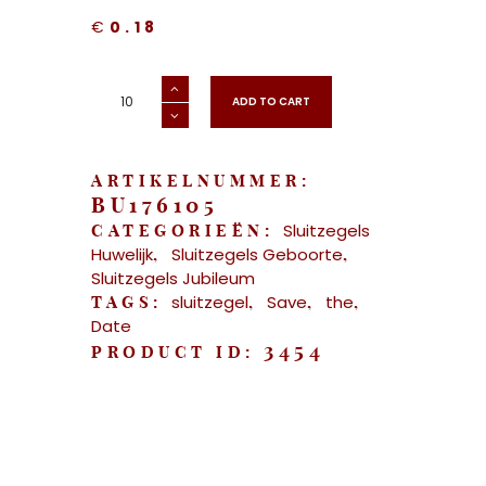
€
0.18
Sluitzegel
Save
ADD TO CART
the
Date
aantal
ARTIKELNUMMER:
BU176105
Sluitzegels
CATEGORIEËN:
Huwelijk
Sluitzegels Geboorte
,
,
Sluitzegels Jubileum
sluitzegel
Save
the
TAGS:
,
,
,
Date
3454
PRODUCT ID: