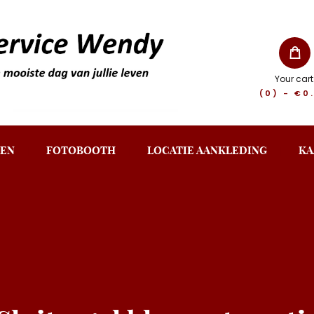
Your cart
(0)
-
€0
EN
FOTOBOOTH
LOCATIE AANKLEDING
KA