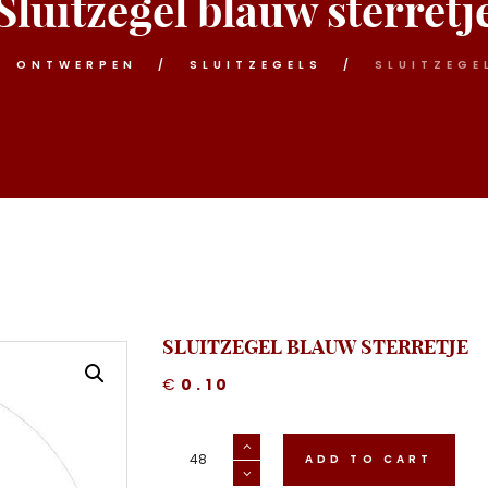
Sluitzegel blauw sterretj
ONTWERPEN
SLUITZEGELS
SLUITZEGE
SLUITZEGEL BLAUW STERRETJE
€
0.10
Sluitzegel
blauw
ADD TO CART
sterretje
aantal