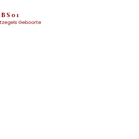
-BS01
itzegels Geboorte