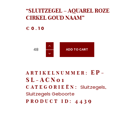
“SLUITZEGEL – AQUAREL ROZE
CIRKEL GOUD NAAM”
€
0.10
"Sluitzegel
-
ADD TO CART
Aquarel
Roze
Cirkel
Goud
Naam"
aantal
EP-
ARTIKELNUMMER:
SL-ACN01
Sluitzegels
CATEGORIEËN:
,
Sluitzegels Geboorte
4439
PRODUCT ID: