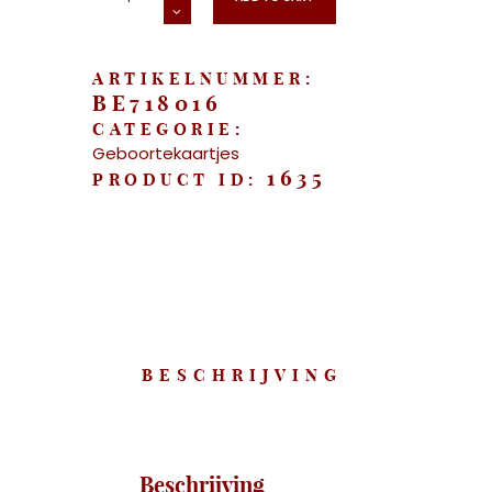
Slapen
op
de
maan"
aantal
ARTIKELNUMMER:
BE718016
CATEGORIE:
Geboortekaartjes
1635
PRODUCT ID:
BESCHRIJVING
Beschrijving