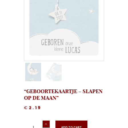
“GEBOORTEKAARTJE – SLAPEN
OP DE MAAN”
€
2.19
"Geboortekaartje
-
ADD TO CART