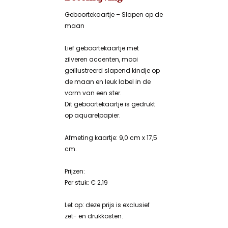
Geboortekaartje – Slapen op de
maan
Lief geboortekaartje met
zilveren accenten, mooi
geïllustreerd slapend kindje op
de maan en leuk label in de
vorm van een ster.
Dit geboortekaartje is gedrukt
op aquarelpapier.
Afmeting kaartje: 9,0 cm x 17,5
cm.
Prijzen:
Per stuk: € 2,19
Let op: deze prijs is exclusief
zet- en drukkosten.