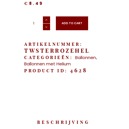
€
8.49
"Roze
Ster
ADD TO CART
Folieballon
-
45cm
met
helium"
aantal
ARTIKELNUMMER:
TWSTERROZEHEL
Ballonnen
CATEGORIEËN:
,
Ballonnen met Helium
4628
PRODUCT ID:
BESCHRIJVING