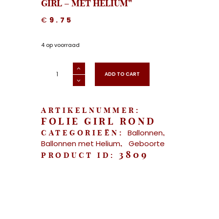
GIRL – MET HELIUM”
€
9.75
4 op voorraad
"Roze
Folieballon
ADD TO CART
-
It's
a
Girl
-
Met
ARTIKELNUMMER:
Helium"
aantal
FOLIE GIRL ROND
Ballonnen
CATEGORIEËN:
,
Ballonnen met Helium
Geboorte
,
3809
PRODUCT ID: