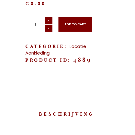
€
0.00
"Locatie
Aankleding
ADD TO CART
-
Abraham/Sara"
aantal
Locatie
CATEGORIE:
Aankleding
4889
PRODUCT ID:
BESCHRIJVING