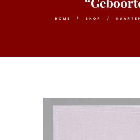
“Geboorte
HOME
SHOP
KAARTE