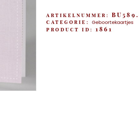
roze"
aantal
BU589.
ARTIKELNUMMER:
Geboortekaartjes
CATEGORIE:
1861
PRODUCT ID: