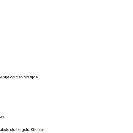
jntje op de voorzijde.
ten.
ste sluitzegels. Klik
hier