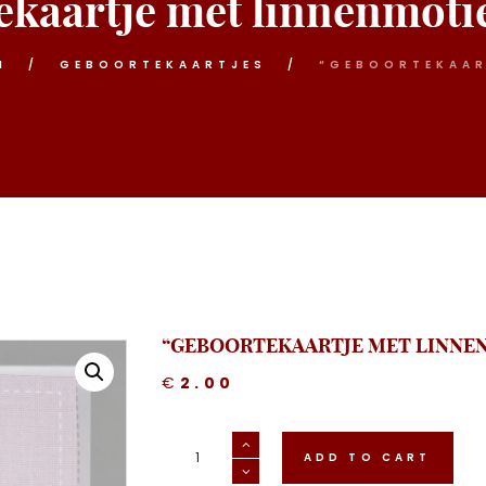
kaartje met linnenmotie
N
GEBOORTEKAARTJES
“GEBOORTEKAART
“GEBOORTEKAARTJE MET LINNEN
€
2.00
"Geboortekaartje
met
ADD TO CART
linnenmotief
in