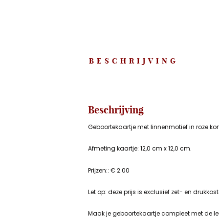
BESCHRIJVING
Beschrijving
Geboortekaartje met linnenmotief in roze koni
Afmeting kaartje: 12,0 cm x 12,0 cm.
Prijzen:: € 2.00
Let op: deze prijs is exclusief zet- en drukkos
Maak je geboortekaartje compleet met de leuk