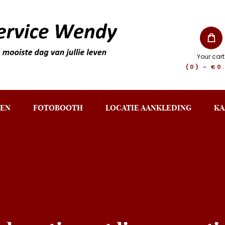
Your cart
(0)
-
€0
EN
FOTOBOOTH
LOCATIE AANKLEDING
KA