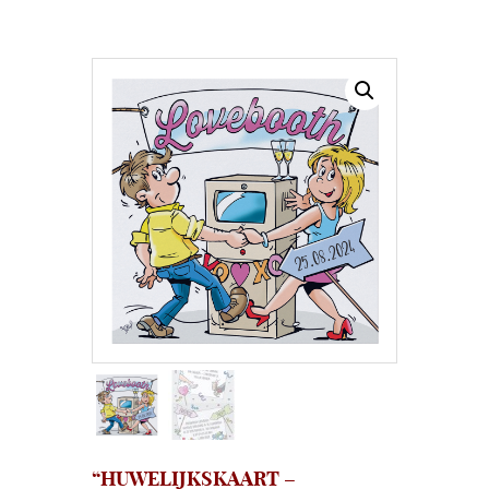
“HUWELIJKSKAART –