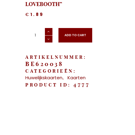
LOVEBOOTH”
€
1.89
"Huwelijkskaart
-
ADD TO CART
Lovebooth"
aantal
ARTIKELNUMMER:
BE620038
CATEGORIEËN:
Huwelijkskaarten
Kaarten
,
4777
PRODUCT ID: