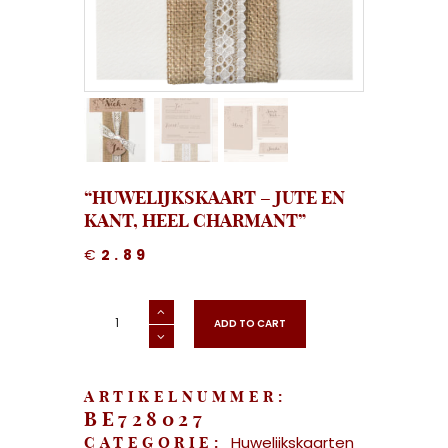
“HUWELIJKSKAART – JUTE EN
KANT, HEEL CHARMANT”
€
2.89
"Huwelijkskaart
-
ADD TO CART
Jute
en
kant,
heel
charmant"
aantal
ARTIKELNUMMER:
BE728027
Huwelijkskaarten
CATEGORIE: