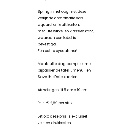
Spring in het oog met deze
verfijnde combinatie van
aquarel en kraft karton,
met jute wikkel en klassiek kant,
waaraan een label is
bevestigd.
Een echte eyecatcher!
Maak jullie dag compleet met
bijpassende tafel-, menu- en
Save the Date kaarten.
Afmetingen: 11.5 cm x 19 cm.
Prijs: € 2,89 per stuk
Let op: deze prijs is exclusief
zet- en drukkosten.