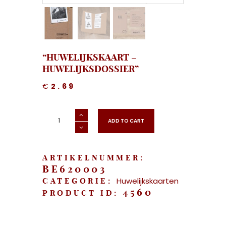
“HUWELIJKSKAART –
HUWELIJKSDOSSIER”
€
2.69
"Huwelijkskaart
-
ADD TO CART
Huwelijksdossier"
aantal
ARTIKELNUMMER:
BE620003
Huwelijkskaarten
CATEGORIE:
4560
PRODUCT ID: