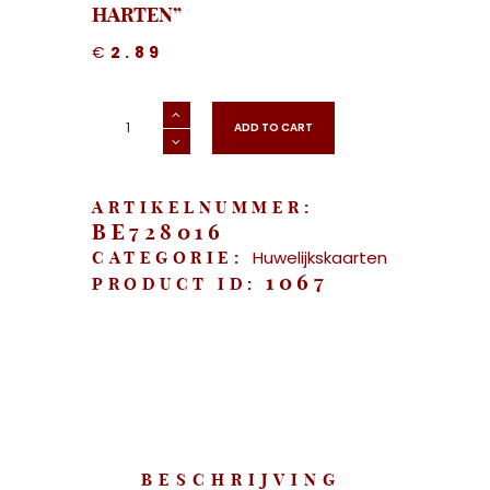
HARTEN”
€
2.89
"Huwelijkskaart
-
ADD TO CART
Gouden
harten"
aantal
ARTIKELNUMMER:
BE728016
Huwelijkskaarten
CATEGORIE:
1067
PRODUCT ID:
BESCHRIJVING