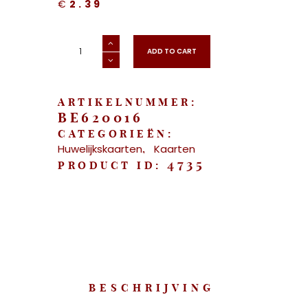
€
2.39
"Huwelijkskaart
-
ADD TO CART
Chique
kaart
met
kant"
aantal
ARTIKELNUMMER:
BE620016
CATEGORIEËN:
Huwelijkskaarten
Kaarten
,
4735
PRODUCT ID:
BESCHRIJVING