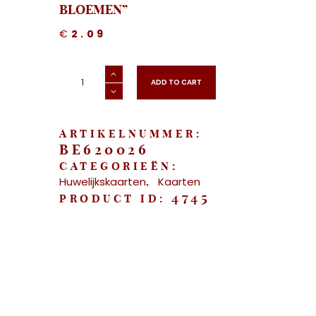
BLOEMEN”
€
2.09
"Huwelijkskaart
-
ADD TO CART
Aquarel
bloemen"
aantal
ARTIKELNUMMER:
BE620026
CATEGORIEËN:
Huwelijkskaarten
Kaarten
,
4745
PRODUCT ID: