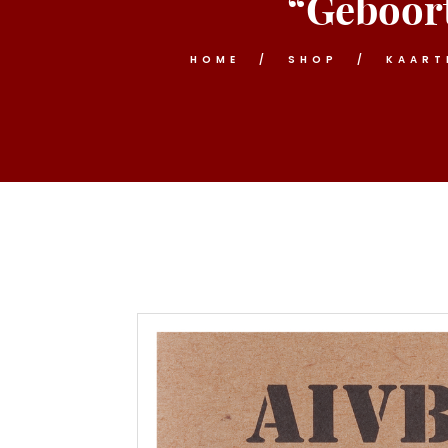
“Geboort
HOME
SHOP
KAART