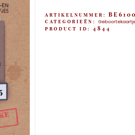
baby"
aantal
BE610
ARTIKELNUMMER:
Geboortekaartj
CATEGORIEËN:
4844
PRODUCT ID: