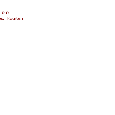
000
es
Kaarten
,