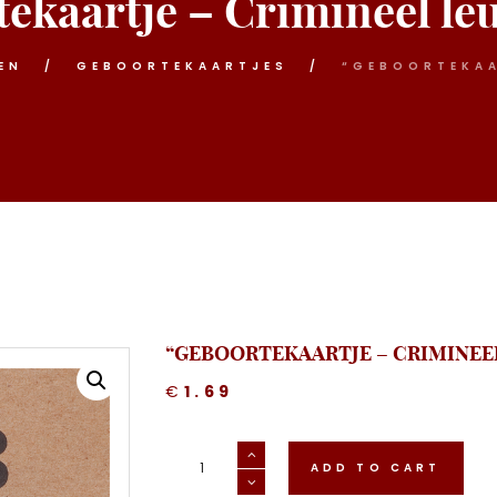
ekaartje – Crimineel le
EN
GEBOORTEKAARTJES
“GEBOORTEKAAR
“GEBOORTEKAARTJE – CRIMINEE
€
1.69
"Geboortekaartje
-
ADD TO CART
Crimineel
leuke