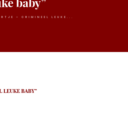
uke baby”
TJE – CRIMINEEL LEUKE...
L LEUKE BABY”