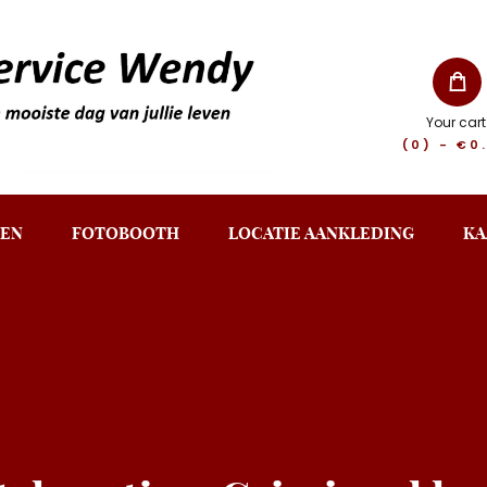
Your cart
(0)
-
€0
EN
FOTOBOOTH
LOCATIE AANKLEDING
KA