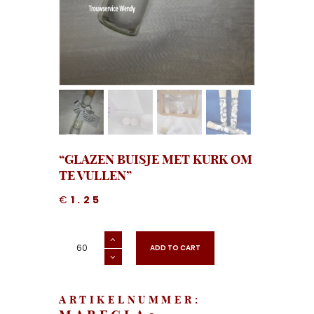
“GLAZEN BUISJE MET KURK OM
TE VULLEN”
€
1.25
"Glazen
Buisje
ADD TO CART
met
kurk
om
te
vullen"
aantal
ARTIKELNUMMER: