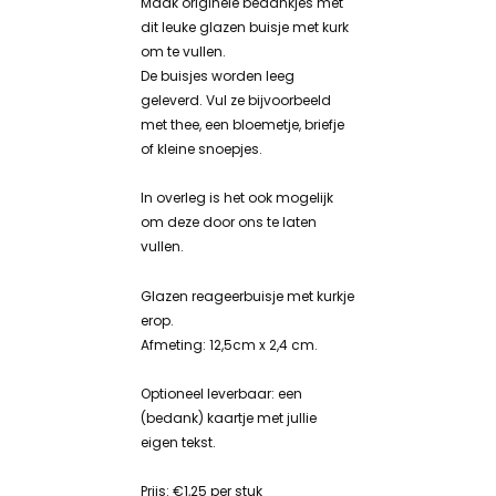
Maak originele bedankjes met
dit leuke glazen buisje met kurk
om te vullen.
De buisjes worden leeg
geleverd. Vul ze bijvoorbeeld
met thee, een bloemetje, briefje
of kleine snoepjes.
In overleg is het ook mogelijk
om deze door ons te laten
vullen.
Glazen reageerbuisje met kurkje
erop.
Afmeting: 12,5cm x 2,4 cm.
Optioneel leverbaar: een
(bedank) kaartje met jullie
eigen tekst.
Prijs: €1,25 per stuk