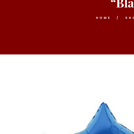
“Bla
HOME
SH