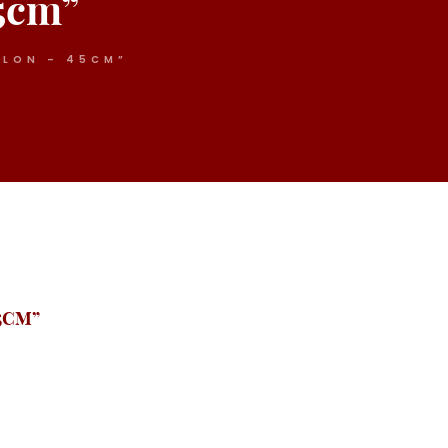
45cm”
LLON – 45CM”
5CM”