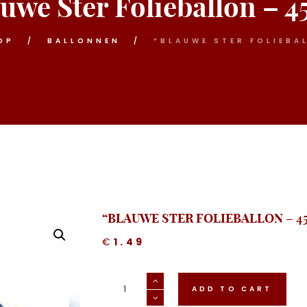
uwe Ster Folieballon – 
OP
BALLONNEN
“BLAUWE STER FOLIEBA
“BLAUWE STER FOLIEBALLON – 4
€
1.49
"Blauwe
Ster
ADD TO CART
Folieballon
-