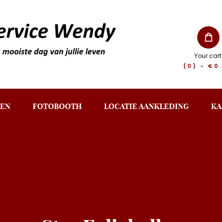
Your cart
(0)
-
€0
EN
FOTOBOOTH
LOCATIE AANKLEDING
KA