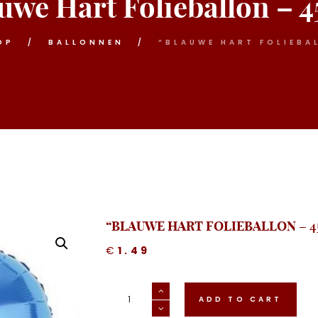
uwe Hart Folieballon – 
OP
BALLONNEN
“BLAUWE HART FOLIEBA
“BLAUWE HART FOLIEBALLON – 
€
1.49
"Blauwe
Hart
ADD TO CART
Folieballon
-