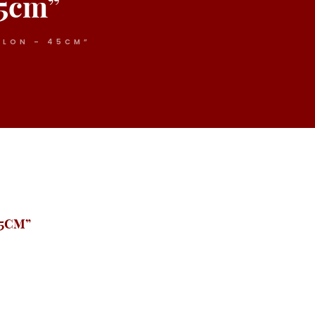
45cm”
LLON – 45CM”
45CM”