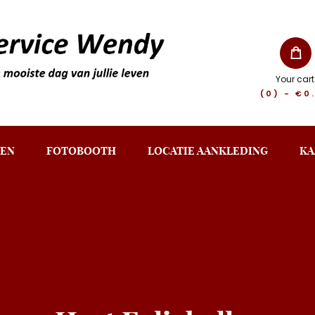
Your cart
(0)
-
€0
EN
FOTOBOOTH
LOCATIE AANKLEDING
KA