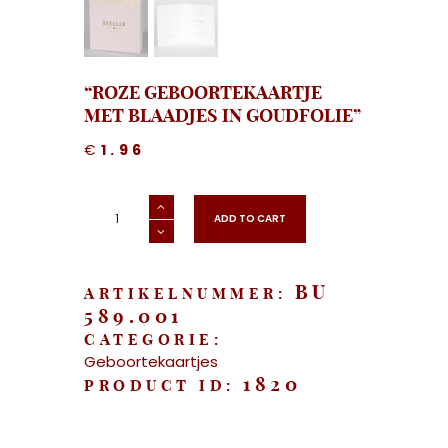
“ROZE GEBOORTEKAARTJE
MET BLAADJES IN GOUDFOLIE”
€
1.96
"Roze
geboortekaartje
ADD TO CART
met
blaadjes
in
goudfolie"
aantal
BU
ARTIKELNUMMER:
589.001
CATEGORIE:
Geboortekaartjes
1820
PRODUCT ID: